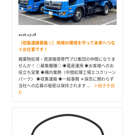
2026.07.28
［収集運搬募集☆］地域の環境を守って未来へつな
ぐお仕事です！
廃棄物処理・資源循環専門プロ集団の仲間になりま
せんか！ ◇募集職種◇ ◉電産運用 ◉お客様へのお
役立ち営業 ◉構内業務〈中間処理工場エコクリーン
パーク〉 ◉収集運搬 ◉一般事務 ＊採否に関わらず
当社への応募の秘密は保持されます ...
続きを読
む