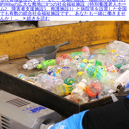
約90haの広大な敷地に8つの社会福祉施設（特別養護老人ホー
ム2、障害者支援施設5、救護施設1）と病院等を設置した全国
でも有数の総合社会福祉施設です。 あなたも一緒に働きませ
んか！ ...
続きを読む