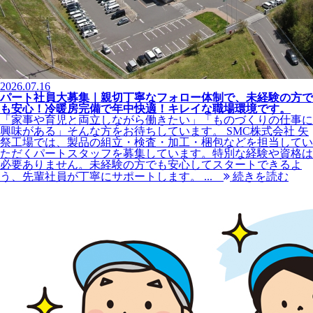
2026.07.16
パート社員大募集｜親切丁寧なフォロー体制で、未経験の方で
も安心！冷暖房完備で年中快適！キレイな職場環境です。
「家事や育児と両立しながら働きたい」「ものづくりの仕事に
興味がある」そんな方をお待ちしています。 SMC株式会社 矢
祭工場では、製品の組立・検査・加工・梱包などを担当してい
ただくパートスタッフを募集しています。特別な経験や資格は
必要ありません。未経験の方でも安心してスタートできるよ
う、先輩社員が丁寧にサポートします。 ...
続きを読む