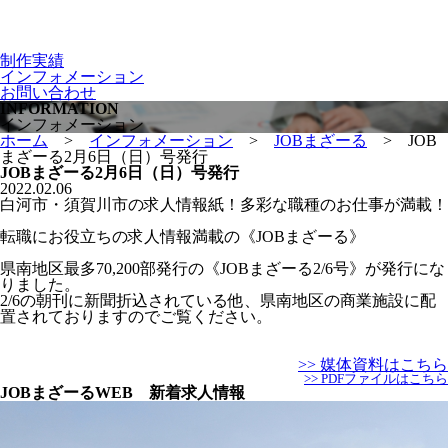
制作実績
インフォメーション
お問い合わせ
INFORMATION
インフォメーション
ホーム
>
インフォメーション
>
JOBまざーる
>
JOB
まざーる2月6日（日）号発行
JOBまざーる2月6日（日）号発行
2022.02.06
白河市・須賀川市の求人情報紙！多彩な職種のお仕事が満載！
転職にお役立ちの求人情報満載の《JOBまざーる》
県南地区最多70,200部発行の《JOBまざーる2/6号》が発行にな
りました。
2/6の朝刊に新聞折込されている他、県南地区の商業施設に配
置されておりますのでご覧ください。
>> 媒体資料はこちら
>> PDFファイルはこちら
JOBまざーるWEB 新着求人情報