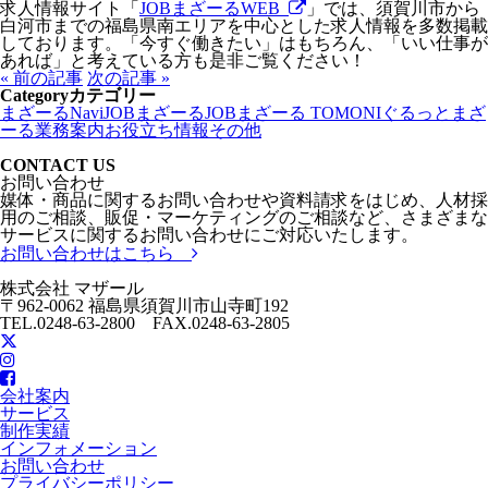
求人情報サイト「
JOBまざーるWEB
」では、須賀川市から
白河市までの福島県南エリアを中心とした求人情報を多数掲載
しております。「今すぐ働きたい」はもちろん、「いい仕事が
あれば」と考えている方も是非ご覧ください！
« 前の記事
次の記事 »
Category
カテゴリー
まざーるNavi
JOBまざーる
JOBまざーる TOMONI
ぐるっとまざ
ーる
業務案内
お役立ち情報
その他
CONTACT US
お問い合わせ
媒体・商品に関するお問い合わせや資料請求をはじめ、人材採
用のご相談、販促・マーケティングのご相談など、さまざまな
サービスに関するお問い合わせにご対応いたします。
お問い合わせはこちら
株式会社 マザール
〒962-0062 福島県須賀川市山寺町192
TEL.0248-63-2800 FAX.0248-63-2805
会社案内
サービス
制作実績
インフォメーション
お問い合わせ
プライバシーポリシー