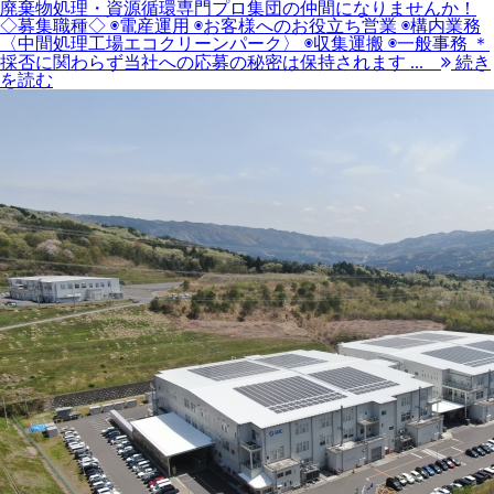
廃棄物処理・資源循環専門プロ集団の仲間になりませんか！
◇募集職種◇ ◉電産運用 ◉お客様へのお役立ち営業 ◉構内業務
〈中間処理工場エコクリーンパーク〉 ◉収集運搬 ◉一般事務 ＊
採否に関わらず当社への応募の秘密は保持されます ...
続き
を読む