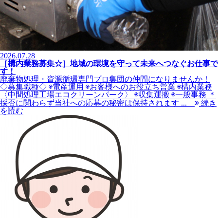
2026.07.28
［構内業務募集☆］地域の環境を守って未来へつなぐお仕事で
す！
廃棄物処理・資源循環専門プロ集団の仲間になりませんか！
◇募集職種◇ ◉電産運用 ◉お客様へのお役立ち営業 ◉構内業務
〈中間処理工場エコクリーンパーク〉 ◉収集運搬 ◉一般事務 ＊
採否に関わらず当社への応募の秘密は保持されます ...
続き
を読む