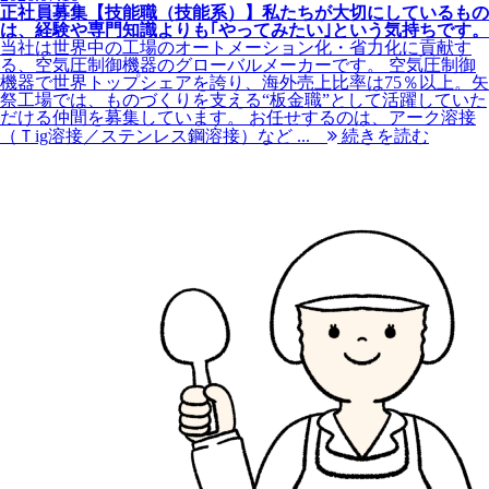
正社員募集【技能職（技能系）】私たちが大切にしているもの
は、経験や専門知識よりも｢やってみたい｣という気持ちです。
当社は世界中の工場のオートメーション化・省力化に貢献す
る、空気圧制御機器のグローバルメーカーです。 空気圧制御
機器で世界トップシェアを誇り、海外売上比率は75％以上。矢
祭工場では、ものづくりを支える“板金職”として活躍していた
だける仲間を募集しています。 お任せするのは、アーク溶接
（Ｔig溶接／ステンレス鋼溶接）など ...
続きを読む