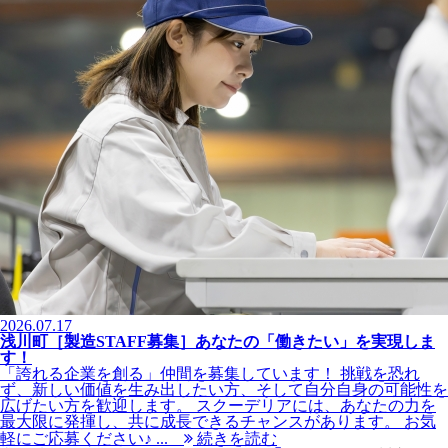
2026.07.17
浅川町［製造STAFF募集］あなたの「働きたい」を実現しま
す！
「誇れる企業を創る」仲間を募集しています！ 挑戦を恐れ
ず、新しい価値を生み出したい方、そして自分自身の可能性を
広げたい方を歓迎します。 スクーデリアには、あなたの力を
最大限に発揮し、共に成長できるチャンスがあります。 お気
軽にご応募ください♪ ...
続きを読む