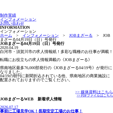
制作実績
インフォメーション
お問い合わせ
INFORMATION
インフォメーション
ホーム
>
インフォメーション
>
JOBまざーる
>
JOB
まざーる04月19日（日）号発行
JOBまざーる04月19日（日）号発行
2020.04.19
白河市・須賀川市の求人情報紙！多彩な職種のお仕事が満載！
転職にお役立ちの求人情報満載の《JOBまざーる》
県南地区最多76,000部発行の《JOBまざーる04/19号》が発行に
なりました。
04/19の朝刊に新聞折込されている他、県南地区の商業施設に
配置されておりますのでご覧ください。
>> 媒体資料はこちら
>> PDFファイルはこちら
JOBまざーるWEB 新着求人情報
2026.07.17
事前に工場見学OK！長期安定工場のお仕事！