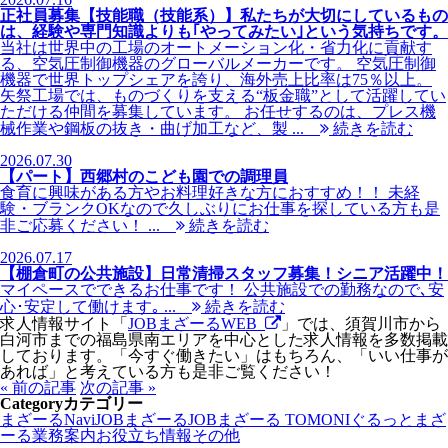
正社員募集【技能職（技能系）】私たちが大切にしているもの
は、経験や専門知識よりも｢やってみたい｣という気持ちです。
当社は世界中の工場のオートメーション化・省力化に貢献す
る、空気圧制御機器のグローバルメーカーです。 空気圧制御
機器で世界トップシェアを誇り、海外売上比率は75％以上。
矢祭工場では、ものづくりを支える“板金職”として活躍してい
ただける仲間を募集しています。 お任せするのは、プレス機
械作業や鋼板の抜き・曲げ加工など、製 ...
続きを読む
2026.07.30
【パート】西郷村のこども園での調理員
食育に興味がある方やお料理好きな方におすすめ！！ 未経
験・ブランクOKなので久しぶりにお仕事を探している方も是
非ご応募ください！ ...
続きを読む
2026.07.17
【棚倉町の公共施設】日常清掃スタッフ募集！シニア活躍中！
マイペースでできるお仕事です！ 公共施設での勤務なので､安
心･安定して働けます｡ ...
続きを読む
求人情報サイト「
JOBまざーるWEB
」では、須賀川市から
白河市までの福島県南エリアを中心とした求人情報を多数掲載
しております。「今すぐ働きたい」はもちろん、「いい仕事が
あれば」と考えている方も是非ご覧ください！
« 前の記事
次の記事 »
Category
カテゴリー
まざーるNavi
JOBまざーる
JOBまざーる TOMONI
ぐるっとまざ
ーる
業務案内
お役立ち情報
その他