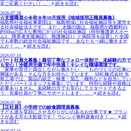
非ご応募ください！ ...
続きを読む
2026.07.28
☆支援職員☆令和８年10月採用《地域採用正職員募集》
福島県社会福祉事業団は、福島県域に社会福祉施設等を運営す
る社会福祉法人です。 また、太陽の国は、福島県が西郷村の
約90haの広大な敷地に8つの社会福祉施設（特別養護老人ホー
ム2、障害者支援施設5、救護施設1）と病院等を設置した全国
でも有数の総合社会福祉施設です。 あなたも一緒に働きませ
んか！ ...
続きを読む
2026.07.16
パート社員大募集｜親切丁寧なフォロー体制で、未経験の方で
も安心！冷暖房完備で年中快適！キレイな職場環境です。
「家事や育児と両立しながら働きたい」「ものづくりの仕事に
興味がある」そんな方をお待ちしています。 SMC株式会社 矢
祭工場では、製品の組立・検査・加工・梱包などを担当してい
ただくパートスタッフを募集しています。特別な経験や資格は
必要ありません。未経験の方でも安心してスタートできるよ
う、先輩社員が丁寧にサポートします。 ...
続きを読む
2026.07.30
【正社員】小学校での給食調理員募集
子ども達を笑顔にさせるやりがいのあるお仕事です★ ブラン
クがある方も大歓迎です！ ウレシイ無料昼食付き！ ...
続
きを読む
2026.07.16