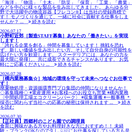
「海洋」「物流」「土木」「防災」「保育」「工業」「農業」
などを中心に様々な製品を生み出してきました。 あらゆる分
野で大活躍中の物流容器【フレコン®︎】は当社の登録商標で
す！ モノづくりを通じて、一緒に社会に貢献する仕事をしま
せんか？ ...
続きを読む
2026.07.17
小野町近郊［製造STAFF募集］あなたの「働きたい」を実現
します！
「誇れる企業を創る」仲間を募集しています！ 挑戦を恐れ
ず、新しい価値を生み出したい方、そして自分自身の可能性を
広げたい方を歓迎します。 スクーデリアには、あなたの力を
最大限に発揮し、共に成長できるチャンスがあります。 お気
軽にご応募ください♪ ...
続きを読む
2026.07.28
［構内業務募集☆］地域の環境を守って未来へつなぐお仕事で
す！
廃棄物処理・資源循環専門プロ集団の仲間になりませんか！
◇募集職種◇ ◉電産運用 ◉お客様へのお役立ち営業 ◉構内業務
〈中間処理工場エコクリーンパーク〉 ◉収集運搬 ◉一般事務 ＊
採否に関わらず当社への応募の秘密は保持されます ...
続き
を読む
2026.07.30
【正社員】西郷村のこども園での調理員
食育に興味がある方やお料理好きな方におすすめ！！ 未経
験・ブランクOKなので久しぶりにお仕事を探している方も是