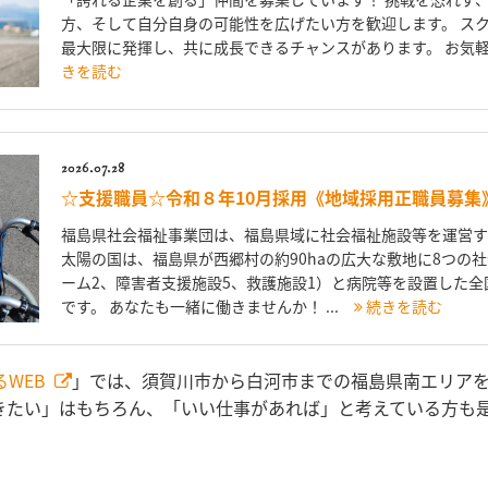
方、そして自分自身の可能性を広げたい方を歓迎します。 ス
最大限に発揮し、共に成長できるチャンスがあります。 お気軽
きを読む
2026.07.28
☆支援職員☆令和８年10月採用《地域採用正職員募集
福島県社会福祉事業団は、福島県域に社会福祉施設等を運営す
太陽の国は、福島県が西郷村の約90haの広大な敷地に8つの
ーム2、障害者支援施設5、救護施設1）と病院等を設置した
です。 あなたも一緒に働きませんか！ ...
続きを読む
るWEB
」では、須賀川市から白河市までの福島県南エリア
きたい」はもちろん、「いい仕事があれば」と考えている方も