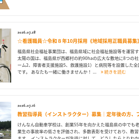
2026.07.28
☆看護職員☆令和８年10月採用《地域採用正職員募集
福島県社会福祉事業団は、福島県域に社会福祉施設等を運営す
太陽の国は、福島県が西郷村の約90haの広大な敷地に8つの
ーム2、障害者支援施設5、救護施設1）と病院等を設置した
です。 あなたも一緒に働きませんか！ ...
続きを読む
2026.07.16
教習指導員（インストラクター）募集｜定年後の方、
けんなん自動車学校は、創業55年を向かえた福島県の中でも老
業生の事故率の低さを評価され、多数表彰を受けており、教習
ます。 インストラクターが生徒に対して、どうしたらよりわ