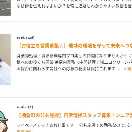
な技術を伝えればよいか？を常に追及しわかりやすい教習を目指
2026.07.28
［お役立ち営業募集☆］地域の環境を守って未来へつ
廃棄物処理・資源循環専門プロ集団の仲間になりませんか！ ◇
様へのお役立ち営業 ◉構内業務〈中間処理工場エコクリーンパ
＊採否に関わらず当社への応募の秘密は保持されます ...
続
2026.07.17
【棚倉町の公共施設】日常清掃スタッフ募集！シニア
マイペースでできるお仕事です！ 公共施設での勤務なので､安心
きを読む