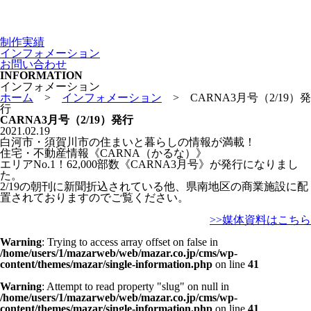
制作実績
インフォメーション
お問い合わせ
INFORMATION
インフォメーション
ホーム
>
インフォメーション
>
CARNA3月号（2/19）発
行
CARNA3月号（2/19）発行
2021.02.19
白河市・須賀川市の住まいと暮らしの情報が満載！
住宅・不動産情報《CARNA（かるな）》
エリアNo.1！62,000部数《CARNA3月号》が発行になりまし
た。
2/19の朝刊に新聞折込されている他、県南地区の商業施設に配
置されておりますのでご覧ください。
>>媒体資料はこちら
Warning
: Trying to access array offset on false in
/home/users/1/mazarweb/web/mazar.co.jp/cms/wp-
content/themes/mazar/single-information.php
on line
41
Warning
: Attempt to read property "slug" on null in
/home/users/1/mazarweb/web/mazar.co.jp/cms/wp-
content/themes/mazar/single-information.php
on line
41