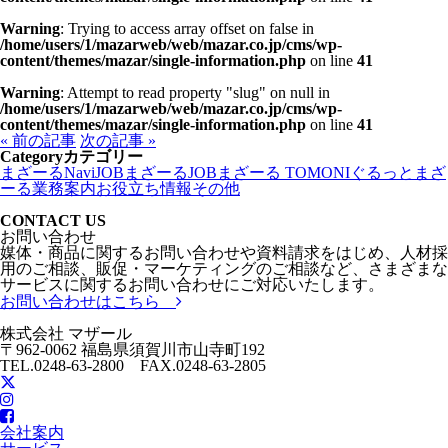
Warning
: Trying to access array offset on false in
/home/users/1/mazarweb/web/mazar.co.jp/cms/wp-
content/themes/mazar/single-information.php
on line
41
Warning
: Attempt to read property "slug" on null in
/home/users/1/mazarweb/web/mazar.co.jp/cms/wp-
content/themes/mazar/single-information.php
on line
41
« 前の記事
次の記事 »
Category
カテゴリー
まざーるNavi
JOBまざーる
JOBまざーる TOMONI
ぐるっとまざ
ーる
業務案内
お役立ち情報
その他
CONTACT US
お問い合わせ
媒体・商品に関するお問い合わせや資料請求をはじめ、人材採
用のご相談、販促・マーケティングのご相談など、さまざまな
サービスに関するお問い合わせにご対応いたします。
お問い合わせはこちら
株式会社 マザール
〒962-0062 福島県須賀川市山寺町192
TEL.0248-63-2800 FAX.0248-63-2805
会社案内