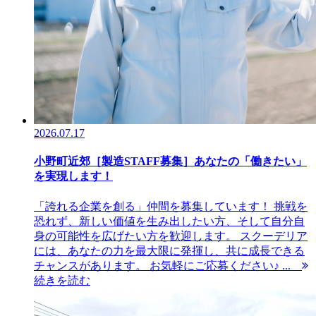
2026.07.17
小野町近郊［製造STAFF募集］あなたの「働きたい」
を実現します！
「誇れる企業を創る」仲間を募集しています！ 挑戦を
恐れず、新しい価値を生み出したい方、そして自分自
身の可能性を広げたい方を歓迎します。 スクーデリア
には、あなたの力を最大限に発揮し、共に成長できる
チャンスがあります。 お気軽にご応募ください♪ ...
続きを読む