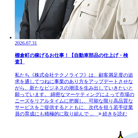
2026.07.31
棚倉町の稼げるお仕事！【自動車部品の仕上げ・検
査】
私たち《株式会社テクノライフ》は、顧客満足度の追
求を通してつねに事業のあり方をアップデートさせな
がら、新たなビジネスの潮流を生み出していきたいと
願っています。 綿密なマーケティングによって市場の
ニーズをリアルタイムに把握し、可能な限り高品質な
サービスをご提供するとともに、次代を担う若手従業
員の育成にも積極的に取り組んで ...
続きを読む