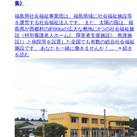
集》
福島県社会福祉事業団は、福島県域に社会福祉施設等
を運営する社会福祉法人です。 また、太陽の国は、福
島県が西郷村の約90haの広大な敷地に8つの社会福祉施
設（特別養護老人ホーム2、障害者支援施設5、救護施
設1）と病院等を設置した全国でも有数の総合社会福祉
施設です。 あなたも一緒に働きませんか！ ...
続き
を読む