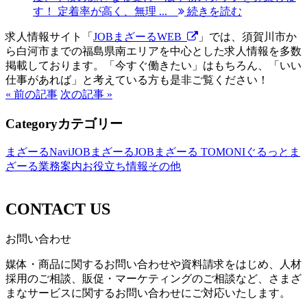
す！ 定着率が高く、無理 ...
続きを読む
求人情報サイト「
JOBまざーるWEB
」では、須賀川市か
ら白河市までの福島県南エリアを中心とした求人情報を多数
掲載しております。「今すぐ働きたい」はもちろん、「いい
仕事があれば」と考えている方も是非ご覧ください！
« 前の記事
次の記事 »
Category
カテゴリー
まざーるNavi
JOBまざーる
JOBまざーる TOMONI
ぐるっとま
ざーる
業務案内
お役立ち情報
その他
CONTACT US
お問い合わせ
媒体・商品に関するお問い合わせや資料請求をはじめ、人材
採用のご相談、販促・マーケティングのご相談など、さまざ
まなサービスに関するお問い合わせにご対応いたします。