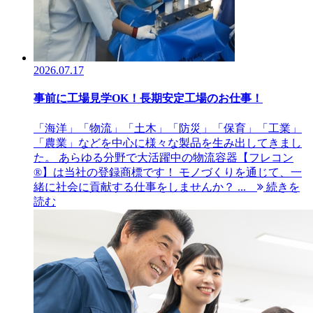
2026.07.17
事前に工場見学OK！長期安定工場のお仕事！
「海洋」「物流」「土木」「防災」「保育」「工業」
「農業」などを中心に様々な製品を生み出してきまし
た。 あらゆる分野で大活躍中の物流容器【フレコン
®︎】は当社の登録商標です！ モノづくりを通じて、一
緒に社会に貢献する仕事をしませんか？ ...
続きを
読む