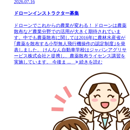
2026.07.16
ドローンインストラクター募集
ドローンでこれからの農業が変わる！ ドローンは農薬
散布など農業分野での活用が大きく期待されていま
す。中でも農薬散布に関しては2016年に農林水産省が
｢農薬を散布する小型無人飛行機操作の認定制度｣を発
表しました。 けんなん自動車学校はジャパンアグリサ
ービス株式会社と提携し、農薬散布ライセンス講習を
実施しています。 今後ま ...
続きを読む