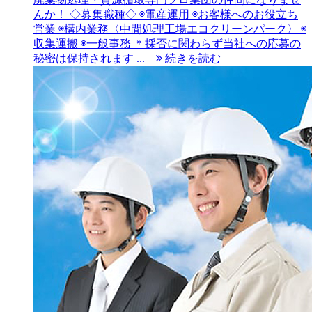
んか！ ◇募集職種◇ ◉電産運用 ◉お客様へのお役立ち
営業 ◉構内業務〈中間処理工場エコクリーンパーク〉 ◉
収集運搬 ◉一般事務 ＊採否に関わらず当社への応募の
秘密は保持されます ...
続きを読む