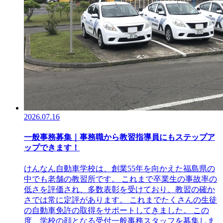
2026.07.16
一般事務募集｜事務職から教習指導員にもステップア
ップできます！
けんなん自動車学校は、創業55年を向かえた福島県の
中でも老舗の教習所です。 これまで卒業生の事故率の
低さを評価され、多数表彰を受けており、教習の確か
さでは常に定評があります。 これまでたくさんの生徒
の自動車免許の取得をサポートしてきました。 この
度、学校の顔となる受付一般事務スタッフを募集しま