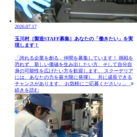
2026.07.17
玉川村［製造STAFF募集］あなたの「働きたい」を実
現します！
「誇れる企業を創る」仲間を募集しています！ 挑戦を
恐れず、新しい価値を生み出したい方、そして自分自
身の可能性を広げたい方を歓迎します。 スクーデリア
には、あなたの力を最大限に発揮し、共に成長できる
チャンスがあります。 お気軽にご応募ください♪ ...
続きを読む