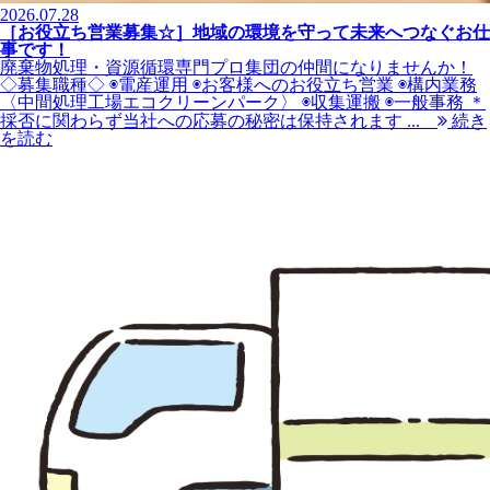
2026.07.28
［お役立ち営業募集☆］地域の環境を守って未来へつなぐお仕
事です！
廃棄物処理・資源循環専門プロ集団の仲間になりませんか！
◇募集職種◇ ◉電産運用 ◉お客様へのお役立ち営業 ◉構内業務
〈中間処理工場エコクリーンパーク〉 ◉収集運搬 ◉一般事務 ＊
採否に関わらず当社への応募の秘密は保持されます ...
続き
を読む