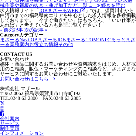
ただける仲間を募集しています。 お任せするのは、プレス機
械作業や鋼板の抜き・曲げ加工など、製 ...
続きを読む
求人情報サイト「
JOBまざーるWEB
」では、須賀川市から
白河市までの福島県南エリアを中心とした求人情報を多数掲載
しております。「今すぐ働きたい」はもちろん、「いい仕事が
あれば」と考えている方も是非ご覧ください！
« 前の記事
次の記事 »
Category
カテゴリー
まざーるNavi
JOBまざーる
JOBまざーる TOMONI
ぐるっとまざ
ーる
業務案内
お役立ち情報
その他
CONTACT US
お問い合わせ
媒体・商品に関するお問い合わせや資料請求をはじめ、人材採
用のご相談、販促・マーケティングのご相談など、さまざまな
サービスに関するお問い合わせにご対応いたします。
お問い合わせはこちら
株式会社 マザール
〒962-0062 福島県須賀川市山寺町192
TEL.0248-63-2800 FAX.0248-63-2805
会社案内
サービス
制作実績
インフォメーション