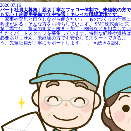
2026.07.16
パート社員大募集｜親切丁寧なフォロー体制で、未経験の方で
も安心！冷暖房完備で年中快適！キレイな職場環境です。
「家事や育児と両立しながら働きたい」「ものづくりの仕事に
興味がある」そんな方をお待ちしています。 SMC株式会社 矢
祭工場では、製品の組立・検査・加工・梱包などを担当してい
ただくパートスタッフを募集しています。特別な経験や資格は
必要ありません。未経験の方でも安心してスタートできるよ
う、先輩社員が丁寧にサポートします。 ...
続きを読む