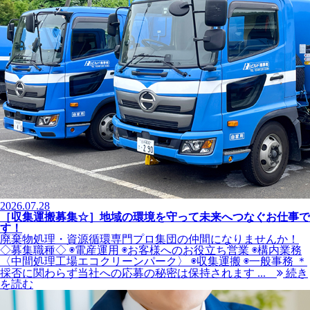
2026.07.28
［収集運搬募集☆］地域の環境を守って未来へつなぐお仕事で
す！
廃棄物処理・資源循環専門プロ集団の仲間になりませんか！
◇募集職種◇ ◉電産運用 ◉お客様へのお役立ち営業 ◉構内業務
〈中間処理工場エコクリーンパーク〉 ◉収集運搬 ◉一般事務 ＊
採否に関わらず当社への応募の秘密は保持されます ...
続き
を読む