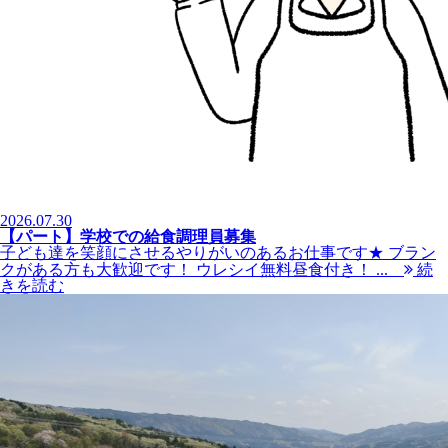
2026.07.30
【パート】学校での給食調理員募集
子ども達を笑顔にさせるやりがいのあるお仕事です★ ブラン
クがある方も大歓迎です！ ウレシイ無料昼食付き！ ...
続
きを読む