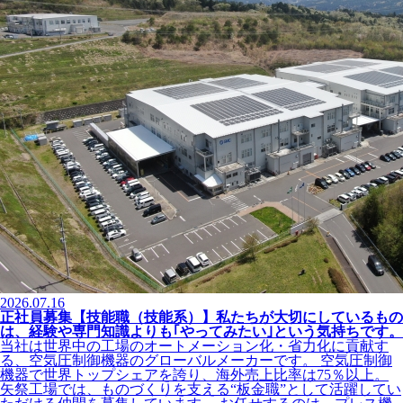
2026.07.16
正社員募集【技能職（技能系）】私たちが大切にしているもの
は、経験や専門知識よりも｢やってみたい｣という気持ちです。
当社は世界中の工場のオートメーション化・省力化に貢献す
る、空気圧制御機器のグローバルメーカーです。 空気圧制御
機器で世界トップシェアを誇り、海外売上比率は75％以上。
矢祭工場では、ものづくりを支える“板金職”として活躍してい