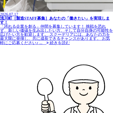
2026.07.17
浅川町［製造STAFF募集］あなたの「働きたい」を実現しま
す！
「誇れる企業を創る」仲間を募集しています！ 挑戦を恐れ
ず、新しい価値を生み出したい方、そして自分自身の可能性を
広げたい方を歓迎します。 スクーデリアには、あなたの力を
最大限に発揮し、共に成長できるチャンスがあります。 お気
軽にご応募ください♪ ...
続きを読む