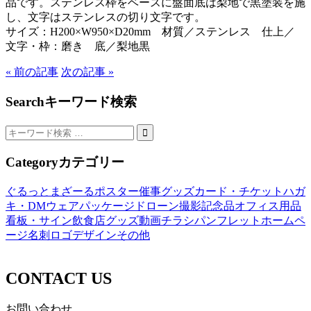
品です。ステンレス枠をベースに盤面底は梨地で黒塗装を施
し、文字はステンレスの切り文字です。
サイズ：H200×W950×D20mm 材質／ステンレス 仕上／
文字・枠：磨き 底／梨地黒
« 前の記事
次の記事 »
Search
キーワード検索
Category
カテゴリー
ぐるっとまざーる
ポスター
催事グッズ
カード・チケット
ハガ
キ・DM
ウェア
パッケージ
ドローン撮影
記念品
オフィス用品
看板・サイン
飲食店グッズ
動画
チラシ
パンフレット
ホームペ
ージ
名刺
ロゴデザイン
その他
CONTACT US
お問い合わせ