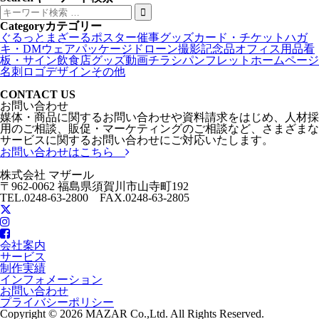
Category
カテゴリー
ぐるっとまざーる
ポスター
催事グッズ
カード・チケット
ハガ
キ・DM
ウェア
パッケージ
ドローン撮影
記念品
オフィス用品
看
板・サイン
飲食店グッズ
動画
チラシ
パンフレット
ホームページ
名刺
ロゴデザイン
その他
CONTACT US
お問い合わせ
媒体・商品に関するお問い合わせや資料請求をはじめ、人材採
用のご相談、販促・マーケティングのご相談など、さまざまな
サービスに関するお問い合わせにご対応いたします。
お問い合わせはこちら
株式会社 マザール
〒962-0062 福島県須賀川市山寺町192
TEL.0248-63-2800 FAX.0248-63-2805
会社案内
サービス
制作実績
インフォメーション
お問い合わせ
プライバシーポリシー
Copyright © 2026 MAZAR Co.,Ltd. All Rights Reserved.