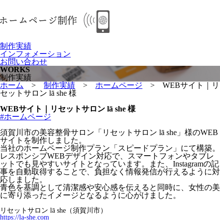
制作実績
インフォメーション
お問い合わせ
WORKS
制作実績
ホーム
>
制作実績
>
ホームページ
>
WEBサイト｜リ
セットサロン lā she 様
WEBサイト｜リセットサロン lā she 様
#ホームページ
須賀川市の美容整骨サロン「リセットサロン lā she」様のWEB
サイトを制作しました。
当社のホームページ制作プラン「スピードプラン」にて構築。
レスポンシブWEBデザイン対応で、スマートフォンやタブレ
ットでも見やすいサイトとなっています。また、Instagramの記
事を自動取得することで、負担なく情報発信が行えるように対
応しました。
青色を基調として清潔感や安心感を伝えると同時に、女性の美
に寄り添ったイメージとなるように心がけました。
リセットサロン lā she（須賀川市）
https://la-she.com