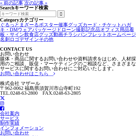
« 前の記事
次の記事 »
Search
キーワード検索
Category
カテゴリー
ぐるっとまざーる
ポスター
催事グッズ
カード・チケット
ハガ
キ・DM
ウェア
パッケージ
ドローン撮影
記念品
オフィス用品
看
板・サイン
飲食店グッズ
動画
チラシ
パンフレット
ホームページ
名刺
ロゴデザイン
その他
CONTACT US
お問い合わせ
媒体・商品に関するお問い合わせや資料請求をはじめ、人材採
用のご相談、販促・マーケティングのご相談など、さまざまな
サービスに関するお問い合わせにご対応いたします。
お問い合わせはこちら
株式会社 マザール
〒962-0062 福島県須賀川市山寺町192
TEL.0248-63-2800 FAX.0248-63-2805
会社案内
サービス
制作実績
インフォメーション
お問い合わせ