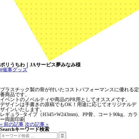
ポリうちわ｜JAサービス夢みなみ様
#催事グッズ
プラスチック製の骨が付いたコストパフォーマンスに優れる定
番商品です。
イベントのノベルティや商品のPR用としてオススメです。
デザインは手書きの原稿でもOK！用途に応じてオリジナルデ
ザインいたします。
レギュラ−タイプ（H345×W243mm)、PP骨、コート90kg、カラ
ー両面印刷
« 前の記事
次の記事 »
Search
キーワード検索