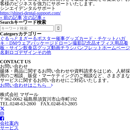
客様のビジネスを強力にサポートいたします。
シンエイデンタルサポート
https://shinei-dental-support.com/
« 前の記事
次の記事 »
Search
キーワード検索
Category
カテゴリー
ぐるっとまざーる
ポスター
催事グッズ
カード・チケット
ハガ
キ・DM
ウェア
パッケージ
ドローン撮影
記念品
オフィス用品
看
板・サイン
飲食店グッズ
動画
チラシ
パンフレット
ホームページ
名刺
ロゴデザイン
その他
CONTACT US
お問い合わせ
媒体・商品に関するお問い合わせや資料請求をはじめ、人材採
用のご相談、販促・マーケティングのご相談など、さまざまな
サービスに関するお問い合わせにご対応いたします。
お問い合わせはこちら
株式会社 マザール
〒962-0062 福島県須賀川市山寺町192
TEL.0248-63-2800 FAX.0248-63-2805
会社案内
サービス