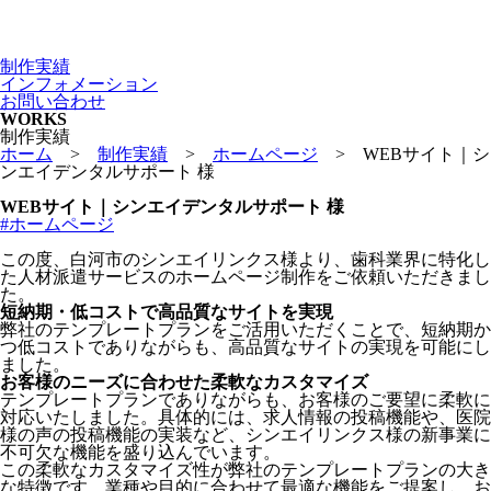
制作実績
インフォメーション
お問い合わせ
WORKS
制作実績
ホーム
>
制作実績
>
ホームページ
>
WEBサイト｜シ
ンエイデンタルサポート 様
WEBサイト｜シンエイデンタルサポート 様
#ホームページ
この度、白河市のシンエイリンクス様より、歯科業界に特化し
た人材派遣サービスのホームページ制作をご依頼いただきまし
た。
短納期・低コストで高品質なサイトを実現
弊社のテンプレートプランをご活用いただくことで、短納期か
つ低コストでありながらも、高品質なサイトの実現を可能にし
ました。
お客様のニーズに合わせた柔軟なカスタマイズ
テンプレートプランでありながらも、お客様のご要望に柔軟に
対応いたしました。具体的には、求人情報の投稿機能や、医院
様の声の投稿機能の実装など、シンエイリンクス様の新事業に
不可欠な機能を盛り込んでいます。
この柔軟なカスタマイズ性が弊社のテンプレートプランの大き
な特徴です。業種や目的に合わせて最適な機能をご提案し、お