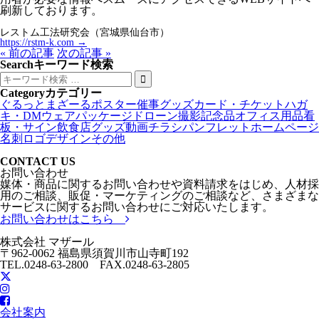
刷新しております。
レストム工法研究会（宮城県仙台市）
https://rstm-k.com →
« 前の記事
次の記事 »
Search
キーワード検索
Category
カテゴリー
ぐるっとまざーる
ポスター
催事グッズ
カード・チケット
ハガ
キ・DM
ウェア
パッケージ
ドローン撮影
記念品
オフィス用品
看
板・サイン
飲食店グッズ
動画
チラシ
パンフレット
ホームページ
名刺
ロゴデザイン
その他
CONTACT US
お問い合わせ
媒体・商品に関するお問い合わせや資料請求をはじめ、人材採
用のご相談、販促・マーケティングのご相談など、さまざまな
サービスに関するお問い合わせにご対応いたします。
お問い合わせはこちら
株式会社 マザール
〒962-0062 福島県須賀川市山寺町192
TEL.0248-63-2800 FAX.0248-63-2805
会社案内