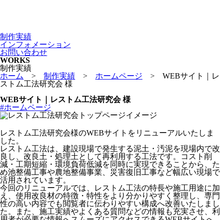
制作実績
インフォメーション
お問い合わせ
WORKS
制作実績
ホーム
>
制作実績
>
ホームページ
>
WEBサイト｜レ
ストム工法研究会 様
WEBサイト｜レストム工法研究会 様
#ホームページ
レストム工法研究会様のWEBサイトをリニューアルいたしま
した。
レストム工法は、建設現場で発生する泥土・汚泥を現場内で改
良し、改良土・処理土として再利用する工法です。コスト削
減・工期短縮・環境負荷低減を同時に実現できることから、た
め池整備工事や農地整備事業、災害復旧工事など幅広い現場で
活用されています。
今回のリニューアルでは、レストム工法の特長や施工用途に加
え、使用改良材の特徴・特性をより分かりやすく整理し、専門
性の高い内容でも閲覧者に伝わりやすい構成へ改善いたしまし
た。また、施工実績やよくある質問などの情報も充実させ、利
用者が必要な情報へスムーズにアクセスできるWEBサイトへ